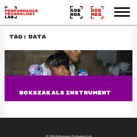
AGE
DOE
NDA
MEE
TAG:
DATA
BOKSZAK ALS INSTRUMENT
Lees verder
© 2026 Performance Technology Lab