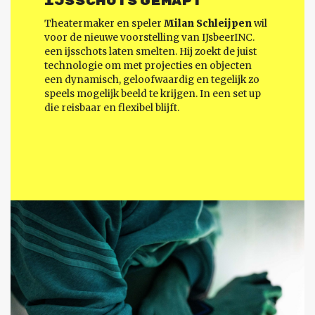
IJSSCHOTS GEMAPT
Theatermaker en speler
Milan Schleijpen
wil
voor de nieuwe voorstelling van IJsbeerINC.
een ijsschots laten smelten. Hij zoekt de juist
technologie om met projecties en objecten
een dynamisch, geloofwaardig en tegelijk zo
speels mogelijk beeld te krijgen. In een set up
die reisbaar en flexibel blijft.