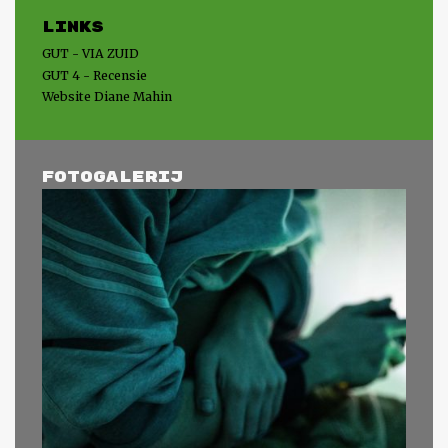
Links
GUT - VIA ZUID
GUT 4 - Recensie
Website Diane Mahin
Fotogalerij