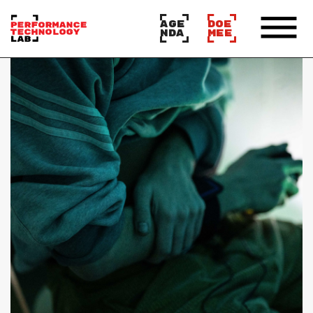
AGE
DOE
NDA
MEE