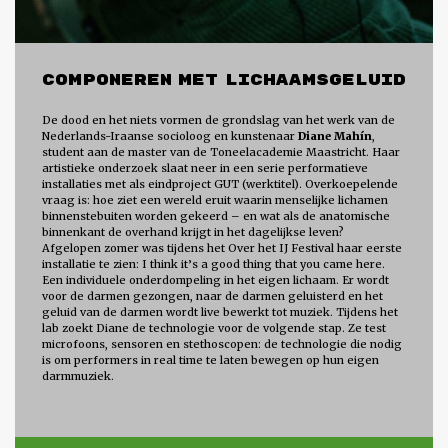
COMPONEREN MET LICHAAMSGELUID
De dood en het niets vormen de grondslag van het werk van de
Nederlands-Iraanse socioloog en kunstenaar
Diane Mahín
,
student aan de master van de Toneelacademie Maastricht. Haar
artistieke onderzoek slaat neer in een serie performatieve
installaties met als eindproject GUT (werktitel). Overkoepelende
vraag is: hoe ziet een wereld eruit waarin menselijke lichamen
binnenstebuiten worden gekeerd – en wat als de anatomische
binnenkant de overhand krijgt in het dagelijkse leven?
Afgelopen zomer was tijdens het Over het IJ Festival haar eerste
installatie te zien: I think it’s a good thing that you came here.
Een individuele onderdompeling in het eigen lichaam. Er wordt
voor de darmen gezongen, naar de darmen geluisterd en het
geluid van de darmen wordt live bewerkt tot muziek. Tijdens het
lab zoekt Diane de technologie voor de volgende stap. Ze test
microfoons, sensoren en stethoscopen: de technologie die nodig
is om performers in real time te laten bewegen op hun eigen
darmmuziek.