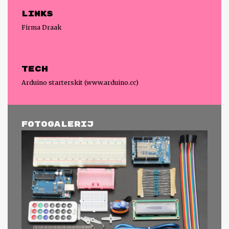
Links
Firma Draak
Tech
Arduino starterskit (www.arduino.cc)
Fotogalerij