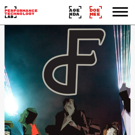
AGE
DOE
NDA
MEE