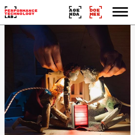
AGE
DOE
NDA
MEE