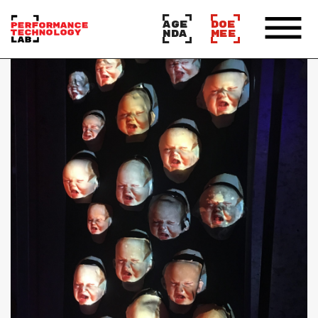
AGE
DOE
NDA
MEE