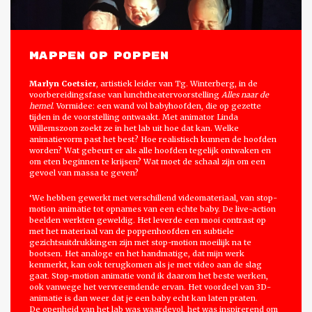
Mappen op poppen
Marlyn Coetsier
, artistiek leider van Tg. Winterberg, in de
voorbereidingsfase van lunchtheatervoorstelling
Alles naar de
hemel
. Vormidee: een wand vol babyhoofden, die op gezette
tijden in de voorstelling ontwaakt. Met animator Linda
Willemszoon zoekt ze in het lab uit hoe dat kan. Welke
animatievorm past het best? Hoe realistisch kunnen de hoofden
worden? Wat gebeurt er als alle hoofden tegelijk ontwaken en
om eten beginnen te krijsen? Wat moet de schaal zijn om een
gevoel van massa te geven?
‘We hebben gewerkt met verschillend videomateriaal, van stop-
motion animatie tot opnames van een echte baby. De live-action
beelden werkten geweldig. Het leverde een mooi contrast op
met het materiaal van de poppenhoofden en subtiele
gezichtsuitdrukkingen zijn met stop-motion moeilijk na te
bootsen. Het analoge en het handmatige, dat mijn werk
kenmerkt, kan ook terugkomen als je met video aan de slag
gaat. Stop-motion animatie vond ik daarom het beste werken,
ook vanwege het vervreemdende ervan. Het voordeel van 3D-
animatie is dan weer dat je een baby echt kan laten praten.
De openheid van het lab was waardevol, het was inspirerend om