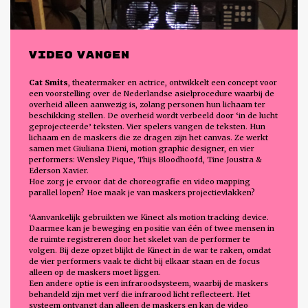
VIDEO VANGEN
Cat Smits
, theatermaker en actrice, ontwikkelt een concept voor
een voorstelling over de Nederlandse asielprocedure waarbij de
overheid alleen aanwezig is, zolang personen hun lichaam ter
beschikking stellen. De overheid wordt verbeeld door ‘in de lucht
geprojecteerde’ teksten. Vier spelers vangen de teksten. Hun
lichaam en de maskers die ze dragen zijn het canvas. Ze werkt
samen met Giuliana Dieni, motion graphic designer, en vier
performers: Wensley Pique, Thijs Bloodhoofd, Tine Joustra &
Ederson Xavier.
Hoe zorg je ervoor dat de choreografie en video mapping
parallel lopen? Hoe maak je van maskers projectievlakken?
‘Aanvankelijk gebruikten we Kinect als motion tracking device.
Daarmee kan je beweging en positie van één of twee mensen in
de ruimte registreren door het skelet van de performer te
volgen. Bij deze opzet blijkt de Kinect in de war te raken, omdat
de vier performers vaak te dicht bij elkaar staan en de focus
alleen op de maskers moet liggen.
Een andere optie is een infraroodsysteem, waarbij de maskers
behandeld zijn met verf die infrarood licht reflecteert. Het
systeem ontvangt dan alleen de maskers en kan de video