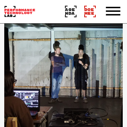
AGE
DOE
NDA
MEE