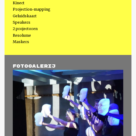
Kinect
Projection-mapping
Geluidskaart
Speakers
2 projectoren
Resolume
Maskers
Fotogalerij